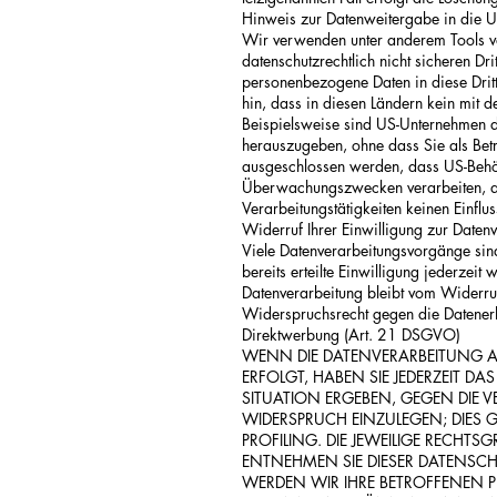
Hinweis zur Datenweitergabe in die US
Wir verwenden unter anderem Tools v
datenschutzrechtlich nicht sicheren Dri
personenbezogene Daten in diese Dritt
hin, dass in diesen Ländern kein mit 
Beispielsweise sind US-Unternehmen d
herauszugeben, ohne dass Sie als Betr
ausgeschlossen werden, dass US-Behör
Überwachungszwecken verarbeiten, au
Verarbeitungstätigkeiten keinen Einflus
Widerruf Ihrer Einwilligung zur Daten
Viele Datenverarbeitungsvorgänge sind
bereits erteilte Einwilligung jederzei
Datenverarbeitung bleibt vom Widerruf
Widerspruchsrecht gegen die Datener
Direktwerbung (Art. 21 DSGVO)
WENN DIE DATENVERARBEITUNG AU
ERFOLGT, HABEN SIE JEDERZEIT D
SITUATION ERGEBEN, GEGEN DIE
WIDERSPRUCH EINZULEGEN; DIES G
PROFILING. DIE JEWEILIGE RECHT
ENTNEHMEN SIE DIESER DATENSC
WERDEN WIR IHRE BETROFFENEN 