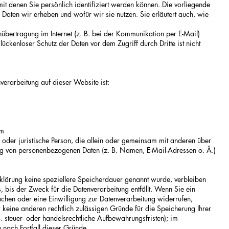
t denen Sie persönlich identifiziert werden können. Die vorliegende
 Daten wir erheben und wofür wir sie nutzen. Sie erläutert auch, wie
.
übertragung im Internet (z. B. bei der Kommunikation per E-Mail)
lückenloser Schutz der Daten vor dem Zugriff durch Dritte ist nicht
nverarbeitung auf dieser Website ist:
om
che oder juristische Person, die allein oder gemeinsam mit anderen über
ng von personenbezogenen Daten (z. B. Namen, E-Mail-Adressen o. Ä.)
klärung keine speziellere Speicherdauer genannt wurde, verbleiben
 bis der Zweck für die Datenverarbeitung entfällt. Wenn Sie ein
chen oder eine Einwilligung zur Datenverarbeitung widerrufen,
r keine anderen rechtlich zulässigen Gründe für die Speicherung Ihrer
steuer- oder handelsrechtliche Aufbewahrungsfristen); im
g nach Fortfall dieser Gründe.