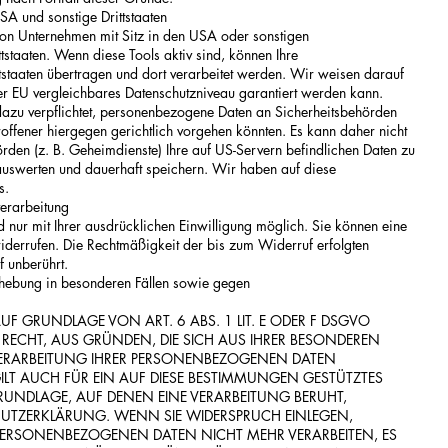
A und sonstige Drittstaaten
on Unternehmen mit Sitz in den USA oder sonstigen
ttstaaten. Wenn diese Tools aktiv sind, können Ihre
staaten übertragen und dort verarbeitet werden. Wir weisen darauf
der EU vergleichbares Datenschutzniveau garantiert werden kann.
azu verpflichtet, personenbezogene Daten an Sicherheitsbehörden
offener hiergegen gerichtlich vorgehen könnten. Es kann daher nicht
den (z. B. Geheimdienste) Ihre auf US-Servern befindlichen Daten zu
swerten und dauerhaft speichern. Wir haben auf diese
s.
verarbeitung
 nur mit Ihrer ausdrücklichen Einwilligung möglich. Sie können eine
t widerrufen. Die Rechtmäßigkeit der bis zum Widerruf erfolgten
 unberührt.
hebung in besonderen Fällen sowie gegen
F GRUNDLAGE VON ART. 6 ABS. 1 LIT. E ODER F DSGVO
AS RECHT, AUS GRÜNDEN, DIE SICH AUS IHRER BESONDEREN
 VERARBEITUNG IHRER PERSONENBEZOGENEN DATEN
ILT AUCH FÜR EIN AUF DIESE BESTIMMUNGEN GESTÜTZTES
SGRUNDLAGE, AUF DENEN EINE VERARBEITUNG BERUHT,
HUTZERKLÄRUNG. WENN SIE WIDERSPRUCH EINLEGEN,
PERSONENBEZOGENEN DATEN NICHT MEHR VERARBEITEN, ES