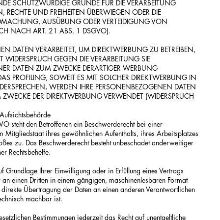
DE SCHUTZWÜRDIGE GRÜNDE FÜR DIE VERARBEITUNG
N, RECHTE UND FREIHEITEN ÜBERWIEGEN ODER DIE
ENDMACHUNG, AUSÜBUNG ODER VERTEIDIGUNG VON
H NACH ART. 21 ABS. 1 DSGVO).
N DATEN VERARBEITET, UM DIREKTWERBUNG ZU BETREIBEN,
EIT WIDERSPRUCH GEGEN DIE VERARBEITUNG SIE
NER DATEN ZUM ZWECKE DERARTIGER WERBUNG
 DAS PROFILING, SOWEIT ES MIT SOLCHER DIREKTWERBUNG IN
IDERSPRECHEN, WERDEN IHRE PERSONENBEZOGENEN DATEN
M ZWECKE DER DIREKTWERBUNG VERWENDET (WIDERSPRUCH
 Aufsichtsbehörde
VO steht den Betroffenen ein Beschwerderecht bei einer
 Mitgliedstaat ihres gewöhnlichen Aufenthalts, ihres Arbeitsplatzes
oßes zu. Das Beschwerderecht besteht unbeschadet anderweitiger
her Rechtsbehelfe.
f Grundlage Ihrer Einwilligung oder in Erfüllung eines Vertrags
er an einen Dritten in einem gängigen, maschinenlesbaren Format
 direkte Übertragung der Daten an einen anderen Verantwortlichen
technisch machbar ist.
etzlichen Bestimmungen jederzeit das Recht auf unentgeltliche