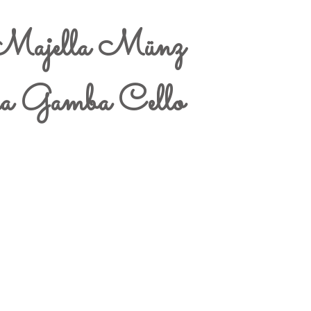
Majella Münz
da Gamba Cello