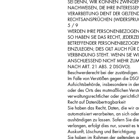
SEI DENN, WIR KÖNNEN ZWINGEN
NACHWEISEN, DIE IHRE INTERESSE
VERARBEITUNG DIENT DER GELT
RECHTSANSPRÜCHEN (WIDERSPRUC
5 / 9
WERDEN IHRE PERSONENBEZOGENE
SO HABEN SIE DAS RECHT, JEDERZ
BETREFFENDER PERSONENBEZOGE
EINZULEGEN; DIES GILT AUCH FÜR
VERBINDUNG STEHT. WENN SIE W
ANSCHLIESSEND NICHT MEHR ZU
NACH ART. 21 ABS. 2 DSGVO).
Beschwerderecht bei der zuständigen
Im Falle von Verstößen gegen die DSG
Aufsichtsbehörde, insbesondere in dem
oder des Orts des mutmaßlichen Verst
verwaltungsrechtlicher oder gerichtlic
Recht auf Datenübertragbarkeit
Sie haben das Recht, Daten, die wir au
automatisiert verarbeiten, an sich od
aushändigen zu lassen. Sofern Sie die
verlangen, erfolgt dies nur, soweit es 
Auskunft, Löschung und Berichtigung
Sie haben im Rahmen der geltenden ges