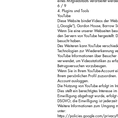
eines Mitgliedstaats verarbeitet werde
6 / 9
4. Plugins und Tools
YouTube
Diese Website bindet Videos der Websi
(„Google“), Gordon House, Barrow Stre
Wenn Sie eine unserer Webseiten besu
den Servern von YouTube hergestellt. 
besucht haben.
Des Weiteren kann YouTube verschiede
Technologien zur Wiedererkennung ver
YouTube Informationen über Besucher d
verwendet, um Videostatistiken zu erf
Betrugsversuchen vorzubeugen.
Wenn Sie in Ihrem YouTube-Account ein
Ihrem persönlichen Profil zuzuordnen.
Account ausloggen.
Die Nutzung von YouTube erfolgt im In
Dies stellt ein berechtigtes Interesse 
Einwilligung abgefragt wurde, erfolgt 
DSGVO; die Einwilligung ist jederzeit
Weitere Informationen zum Umgang mit
unter:
https://policies.google.com/privacy?