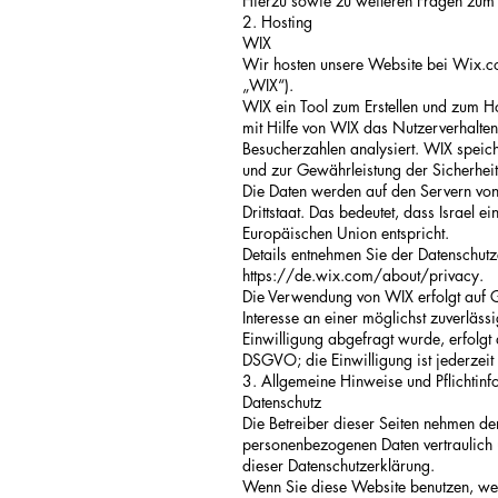
Hierzu sowie zu weiteren Fragen zum 
2. Hosting
WIX
Wir hosten unsere Website bei Wix.co
„WIX“).
WIX ein Tool zum Erstellen und zum 
mit Hilfe von WIX das Nutzerverhalte
Besucherzahlen analysiert. WIX speich
und zur Gewährleistung der Sicherheit
Die Daten werden auf den Servern von W
Drittstaat. Das bedeutet, dass Israel 
Europäischen Union entspricht.
Details entnehmen Sie der Datenschut
https://de.wix.com/about/privacy.
Die Verwendung von WIX erfolgt auf G
Interesse an einer möglichst zuverläss
Einwilligung abgefragt wurde, erfolgt 
DSGVO; die Einwilligung ist jederzeit
3. Allgemeine Hinweise und Pflichtinf
Datenschutz
Die Betreiber dieser Seiten nehmen de
personenbezogenen Daten vertraulich 
dieser Datenschutzerklärung.
Wenn Sie diese Website benutzen, we